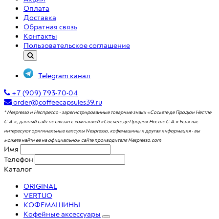
Оплата
Доставка
Обратная связь
Контакты
Пользовательское соглашение
Telegram канал
+7 (909) 793-70-04
order@coffeecapsules39.ru
* Nespresso и Неспрессо - зарегистрированные товарные знаки «Сосьете де Продюи Нестле
С.А.», данный сайт не связан с компанией «Сосьете де Продюи Нестле С.А.» Если вас
интересуют оригинальные капсулы Nespresso, кофемашины и другая информация - вы
можете найти ее на официальном сайте проиводителя Nespresso.com
Имя
Телефон
Каталог
ORIGINAL
VERTUO
КОФЕМАШИНЫ
Кофейные аксессуары