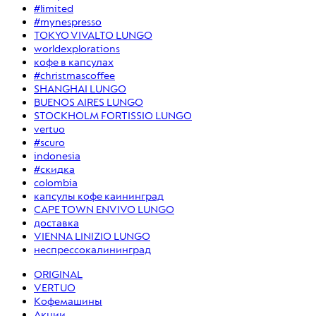
#limited
#mynespresso
TOKYO VIVALTO LUNGO
worldexplorations
кофе в капсулах
#christmascoffee
SHANGHAI LUNGO
BUENOS AIRES LUNGO
STOCKHOLM FORTISSIO LUNGO
vertuo
#scuro
indonesia
#скидка
colombia
капсулы кофе каининград
CAPE TOWN ENVIVO LUNGO
доставка
VIENNA LINIZIO LUNGO
неспрессокалининград
ORIGINAL
VERTUO
Кофемашины
Акции