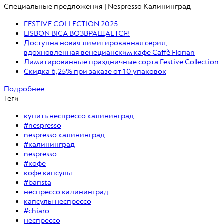
Специальные предложения | Nespresso Калининград
FESTIVE COLLECTION 2025
LISBON BICA ВОЗВРАЩАЕТСЯ!
Доступна новая лимитированная серия,
вдохновленная венецианским кафе Caffè Florian
Лимитированные праздничные сорта Festive Collection
Скидка 6,25% при заказе от 10 упаковок
Подробнее
Теги
купить неспрессо калининград
#nespresso
nespresso калининград
#калининград
nespresso
#кофе
кофе капсулы
#barista
неспрессо калининград
капсулы неспрессо
#chiaro
неспрессо