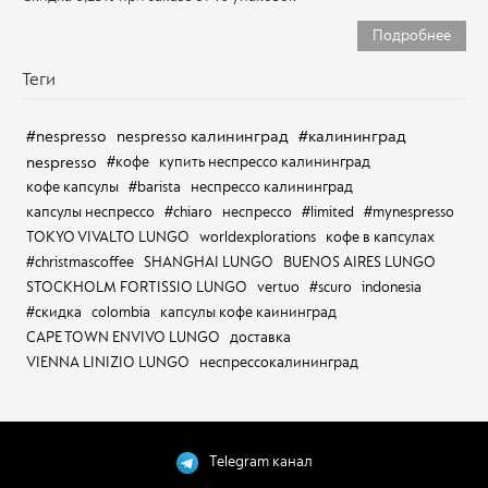
Подробнее
Теги
#nespresso
nespresso калининград
#калининград
nespresso
#кофе
купить неспрессо калининград
кофе капсулы
#barista
неспрессо калининград
капсулы неспрессо
#chiaro
неспрессо
#limited
#mynespresso
TOKYO VIVALTO LUNGO
worldexplorations
кофе в капсулах
#christmascoffee
SHANGHAI LUNGO
BUENOS AIRES LUNGO
STOCKHOLM FORTISSIO LUNGO
vertuo
#scuro
indonesia
#скидка
colombia
капсулы кофе каининград
CAPE TOWN ENVIVO LUNGO
доставка
VIENNA LINIZIO LUNGO
неспрессокалининград
Telegram канал