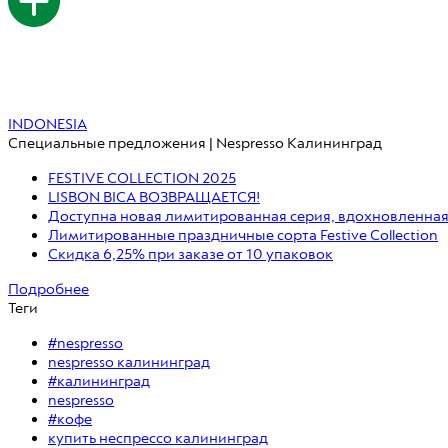
INDONESIA
Специальные предложения | Nespresso Калининград
FESTIVE COLLECTION 2025
LISBON BICA ВОЗВРАЩАЕТСЯ!
Доступна новая лимитированная серия, вдохновленная 
Лимитированные праздничные сорта Festive Collection
Скидка 6,25% при заказе от 10 упаковок
Подробнее
Теги
#nespresso
nespresso калининград
#калининград
nespresso
#кофе
купить неспрессо калининград