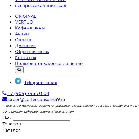
неспрессокалининград
ORIGINAL
VERTUO
Кофемашины
Акции
Оплата
Доставка
Обратная связь
Контакты
Пользовательское соглашение
Telegram канал
+7 (909) 793-70-04
order@coffeecapsules39.ru
* Nespresso и Неспрессо - зарегистрированные товарные знаки «Сосьете де Продюи Нестле С.
официальном сайте проиводителя Nespresso.com
Имя
Телефон
Каталог