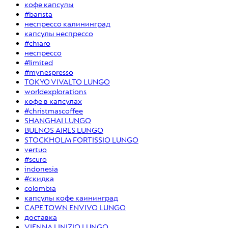
кофе капсулы
#barista
неспрессо калининград
капсулы неспрессо
#chiaro
неспрессо
#limited
#mynespresso
TOKYO VIVALTO LUNGO
worldexplorations
кофе в капсулах
#christmascoffee
SHANGHAI LUNGO
BUENOS AIRES LUNGO
STOCKHOLM FORTISSIO LUNGO
vertuo
#scuro
indonesia
#скидка
colombia
капсулы кофе каининград
CAPE TOWN ENVIVO LUNGO
доставка
VIENNA LINIZIO LUNGO