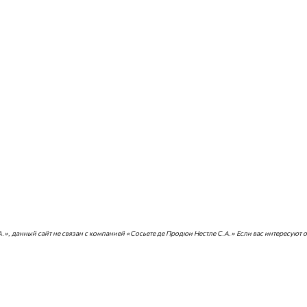
А.», данный сайт не связан с компанией «Сосьете де Продюи Нестле С.А.» Если вас интересуют