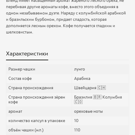
Бленд имеет насыщенный аромат жареного лесного ореха, не
перебивая другие ароматы кофе, вместо этого объединяя в
одном незабываемом дуэте. Наряду с колумбийской арабикой
и бразильским бурбоном, придает сладость, которая
дополняется лесным орехом. Кофе получается гладким и
шелковистым.
Характеристики
Размер чашки
лунго
Состав кофе
Арабика
Страна происхождения
Швейцария 🇨🇭
Страна происхождения зёрен
Бразилия 🇧🇷 Колумбия
кофе
🇨🇴
аромат
ореховые ноты
количество капсул в упаковке
10
объём чашки (мл.)
110