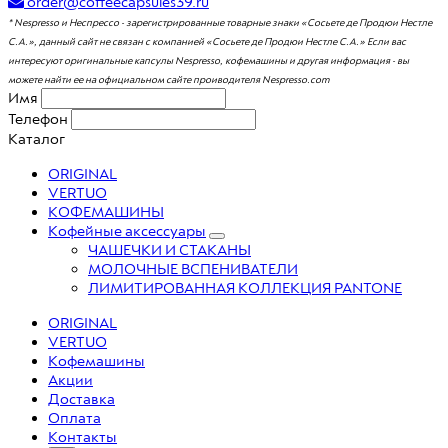
order@coffeecapsules39.ru
* Nespresso и Неспрессо - зарегистрированные товарные знаки «Сосьете де Продюи Нестле
С.А.», данный сайт не связан с компанией «Сосьете де Продюи Нестле С.А.» Если вас
интересуют оригинальные капсулы Nespresso, кофемашины и другая информация - вы
можете найти ее на официальном сайте проиводителя Nespresso.com
Имя
Телефон
Каталог
ORIGINAL
VERTUO
КОФЕМАШИНЫ
Кофейные аксессуары
ЧАШЕЧКИ И СТАКАНЫ
МОЛОЧНЫЕ ВСПЕНИВАТЕЛИ
ЛИМИТИРОВАННАЯ КОЛЛЕКЦИЯ PANTONE
ORIGINAL
VERTUO
Кофемашины
Акции
Доставка
Оплата
Контакты